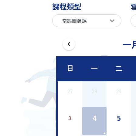
課程類型
一月
日
一
二
27
28
29
4
5
3