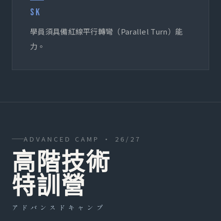
SK
學員須具備紅線平行轉彎（Parallel Turn）能
力。
ADVANCED CAMP · 26/27
高階技術
特訓營
アドバンスドキャンプ