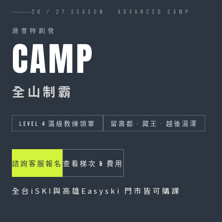
26 / 27 SEASON · ADVANCED CAMP
滑雪特訓營
CAMP
全
山
制
霸
LEVEL 4 滿級教練領軍
留壽都 · 藏王 · 越後湯澤
諮詢客服報名
查看梯次 & 費用
全台iSKI與高雄Easyski 門市皆可購課