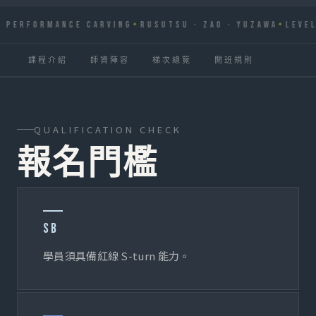
ERFORMANCE CARVING
RUSUTSU · ZAO · YUZAWA
LEVEL 4
課程介紹
師資陣容
梯次總覽
開班規則
QUALIFICATION CHECK
報名門檻
SB
學員須具備紅線 S-turn 能力。