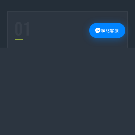
01
聯絡客服
頂尖師資結構
由
Level 4 滿級
與 Level 3 高級指導員共同帶隊，
將國際等級的教學經驗與訓練觀念帶入課程，提供
更高層次的學習視角與成長機會。
02