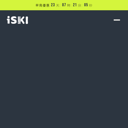
23
:
07
:
21
:
04
早鳥優惠
天
時
分
秒