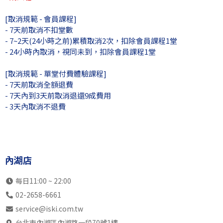
13:00
SK初2成
SB初3兒
SK初3成
SK初
[取消規範 - 會員課程]
瑞光店
不開放
不開放
不開放
不開
- 7天前取消不扣堂數
內湖店
SK初3成
SB中5全
SB初1成
SB初
- 7~2天(24小時之前)累積取消2次，扣除會員課程1堂
- 24小時內取消，視同未到，扣除會員課程1堂
14:00
SB初1成
SK初3成
SK中6全
SB中
瑞光店
不開放
不開放
不開放
不開
[取消規範 - 單堂付費體驗課程]
內湖店
SB初1成
SB初2成
SB初2成
SB初
- 7天前取消全額退費
15:00
- 7天內到3天前取消退還9成費用
SB初2成
SB中5全
SB初2成
SK中
瑞光店
- 3天內取消不退費
不開放
不開放
不開放
不開
內湖店
SK初1成
SB初3成
SB中4全
SB初
16:00
SB初1成
SK中6全
SB初3成
SK中
瑞光店
不開放
不開放
不開放
不開
內湖店
內湖店
SB初1成
SK初3兒
SB中5全
SK初
17:00
SK初1成
SK中4全
SK初1成
SB高
每日11:00 ~ 22:00
瑞光店
不開放
不開放
不開放
不開
02-2658-6661
內湖店
SB初2成
SK中5全
SB中6全
SK初
service@iski.com.tw
18:00
SB初1成
SB初3成
SK初幼
SK初
台北市內湖區內湖路一段70號1樓