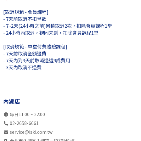
13:00
不開放
不開放
SB初2兒
SB初
[取消規範 - 會員課程]
瑞光店
不開放
不開放
不開放
SK初
- 7天前取消不扣堂數
內湖店
SB初1成
SB初2兒
不開放
不開
- 7~2天(24小時之前)累積取消2次，扣除會員課程1堂
- 24小時內取消，視同未到，扣除會員課程1堂
14:00
不開放
不開放
SB初1成
SB中
瑞光店
不開放
不開放
SB初2成
SK中
[取消規範 - 單堂付費體驗課程]
內湖店
SB中4全
SK初1兒
不開放
不開
- 7天前取消全額退費
15:00
- 7天內到3天前取消退還9成費用
不開放
不開放
SB中4全
SK初
瑞光店
- 3天內取消不退費
不開放
不開放
SK初2成
SK初
內湖店
SK初2兒
SK高7
不開放
不開
16:00
不開放
不開放
SB中5全
SB中
瑞光店
不開放
不開放
SK初1成
自主訓
內湖店
內湖店
SK中5全
SB中4全
不開放
不開
17:00
不開放
不開放
SB中4全
SB初
每日11:00 ~ 22:00
瑞光店
不開放
不開放
SB中5全
SK初
02-2658-6661
內湖店
SK初1成
SB初1成
不開放
不開
service@iski.com.tw
18:00
不開放
不開放
SB初3成
SB初
台北市內湖區內湖路一段70號1樓