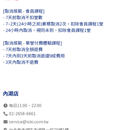
13:00
SB初2成
SB初1成
SB初3成
SB中
[取消規範 - 會員課程]
瑞光店
SK初3成
SK中4全
SK中5全
SK初
- 7天前取消不扣堂數
內湖店
不開放
SB初1兒
SB初2兒
SB初
- 7~2天(24小時之前)累積取消2次，扣除會員課程1堂
- 24小時內取消，視同未到，扣除會員課程1堂
14:00
SB初幼
SB初幼
SB初幼
SB初
瑞光店
SB初1兒
SB初1兒
SB初1兒
SK中
[取消規範 - 單堂付費體驗課程]
內湖店
不開放
SB初2兒
SB初2兒
SB初
- 7天前取消全額退費
15:00
- 7天內到3天前取消退還9成費用
SB初幼
SB初幼
SB初幼
SB高
瑞光店
- 3天內取消不退費
SB初1兒
SB初1兒
SB初1兒
SK初
內湖店
不開放
SB高7
SB中5全
SB初
16:00
不開放
SK中5全
SK中5全
SK中
瑞光店
不開放
自主訓練
內部訓練
自主訓
內湖店
內湖店
不開放
SB中4全
SB初1成
SB中
17:00
不開放
SB初幼
SK中4全
SB中
每日11:00 ~ 22:00
瑞光店
不開放
SK初1成
內部訓練
SB中
02-2658-6661
內湖店
不開放
SK中4全
SB初2成
SK初
service@iski.com.tw
18:00
SB初1成
SB初2成
SK初3兒
SB初
台北市內湖區內湖路一段70號1樓