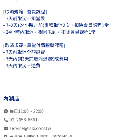
13:00
SB中6全
SK中4全
SB中4全
SK中
[取消規範 - 會員課程]
瑞光店
自主訓練
SK中5全
SK中4全
內部訓
- 7天前取消不扣堂數
- 7~2天(24小時之前)累積取消2次，扣除會員課程1堂
內湖店
不開放
SK初2成
SB中5全
SB中
- 24小時內取消，視同未到，扣除會員課程1堂
14:00
不開放
SB初2成
SB高8
內部訓
瑞光店
不開放
內部訓練
SK中4全
[取消規範 - 單堂付費體驗課程]
內湖店
不開放
SB初3成
SB初2成
不開
- 7天前取消全額退費
- 7天內到3天前取消退還9成費用
15:00
不開放
SB中5全
SB初3成
不開
瑞光店
- 3天內取消不退費
不開放
內部訓練
自主訓練
不開
內湖店
SB初3兒
SK中4全
SB初3兒
不開
16:00
SB中6全
SK初2成
SB初2兒
不開
瑞光店
SK初1兒
內部訓練
SK高7
不開
內湖店
內湖店
SB初1成
SK初3成
SB初2兒
不開
17:00
SB初1成
SK中5全
SK中5全
不開
每日11:00 ~ 22:00
瑞光店
SK高7
SK中6全
SK高7
不開
02-2658-6661
內湖店
SB中4全
SK初1兒
SB初1兒
不開
service@iski.com.tw
18:00
SB初3兒
SB初1成
SK初1成
不開
台北市內湖區內湖路一段70號1樓