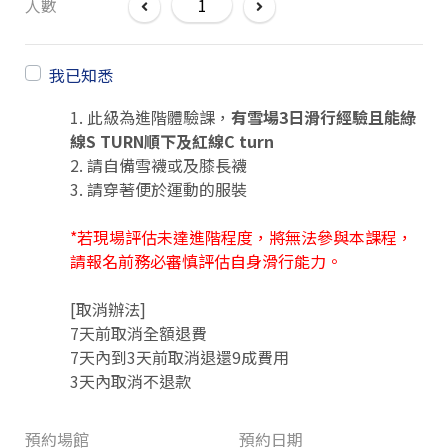
人數
我已知悉
1. 此級為進階體驗課，
有雪場3日滑行經驗且能綠
線S TURN順下及紅線C turn
2. 請自備雪襪或及膝長襪
3. 請穿著便於運動的服裝
*若現場評估未達進階程度，將無法參與本課程，
請報名前務必審慎評估自身滑行能力。
[取消辦法]
7天前取消全額退費
7天內到3天前取消退還9成費用
3天內取消不退款
預約場館
預約日期