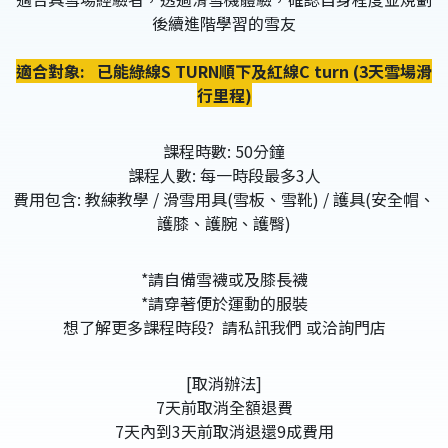
後續進階學習的雪友
適合對象:
已能綠線S TURN順下及紅線C turn (3天雪場滑
行里程)
課程時數: 50分鐘
課程人數: 每一時段最多3人
費用包含: 教練教學 / 滑雪用具(雪板、雪靴) / 護具(安全帽、
護膝、護腕、護臀)
*請自備雪襪或及膝長襪
*請穿著便於運動的服裝
想了解更多課程時段? 請私訊我們 或洽詢門店
[取消辦法]
7天前取消全額退費
7天內到3天前取消退還9成費用