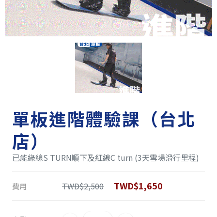
單板進階體驗課（台北
店）
已能綠線S TURN順下及紅線C turn (3天雪場滑行里程)
TWD$1,650
TWD$2,500
費用