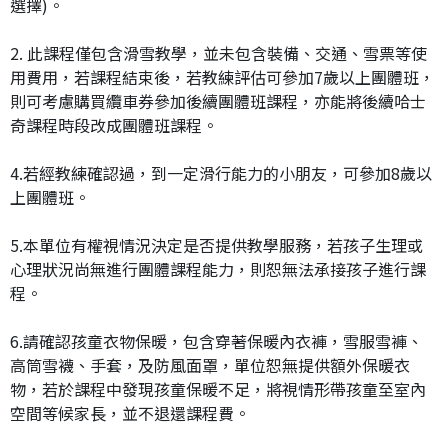
選擇)。
2. 此課程僅包含滑雪教學，並未包含裝備、交通、雪票等使
用費用，若課程結束後，若教練評估可參加7歲以上團體班，
則可考慮購買纜車券參加後續團體班課程，亦能將後續哈士
奇課程時段改成團體班課程。
4.若經教練確認過，到一定滑行能力的小朋友，可參加8歲以
上團體班。
5.本單位有權視情況決定是否提供教學服務，若孩子生理或
心理狀況尚無進行團體課程能力，則恕無法承接孩子進行課
程。
6.請確認孩童衣物保暖，包含穿著保暖內衣褲，雪服雪褲、
高筒雪襪、手套，及防風面罩，單位恕無提供額外保暖衣
物，若於課程中發現孩童保暖不足，將視情形帶孩童至室內
空間等候家長，並不退還課程費。