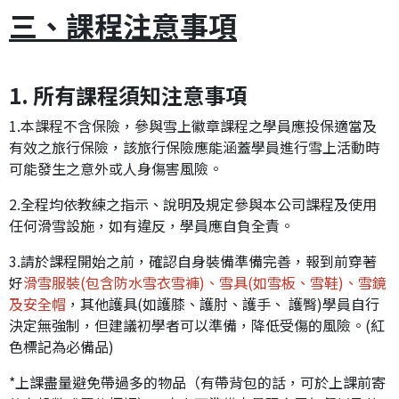
三、課程注意事項
1. 所有課程須知注意事項
1.本課程不含保險，參與雪上徽章課程之學員應投保適當及
有效之旅行保險，該旅行保險應能涵蓋學員進行雪上活動時
可能發生之意外或人身傷害風險。
2.全程均依教練之指示、說明及規定參與本公司課程及使用
任何滑雪設施，如有違反，學員應自負全責。
3.請於課程開始之前，確認自身裝備準備完善，報到前穿著
好
滑雪服裝(包含防水雪衣雪褲)、雪具(如雪板、雪鞋)、雪鏡
及安全帽
，其他護具(如護膝、護肘、護手、 護臀)學員自行
決定無強制，但建議初學者可以準備，降低受傷的風險。(紅
色標記為必備品)
*上課盡量避免帶過多的物品（有帶背包的話，可於上課前寄