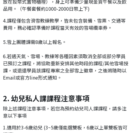
放在投幣式置物櫃裡），身上可準備少量現金買午餐以及飲
品用。（午餐套餐約1000-2000日幣上下)
4.課程僅包含滑雪教練教學，皆未包含裝備、雪票、交通等
費用，務必確認準備好課程當天有效的雪場纜車券。
5.雪上團體課需8歲以上報名。
6.若遇天氣、雪場、教練等各種因素須取消全部或部分學員
已預訂之課程，將協助重新安排其他時段的課程/其他雪場授
課，或退還學員該課程專案之全部雪上徽章，之後將隨時以
Email或官方line形式通知。
2. 幼兒私人課課程注意事項
除上述課程注意事項，若您為預約幼兒司人課課程，請多注
意以下事項
1.適用於3-6歲幼兒 (3~5歲僅能選雙板，6歲以上單雙板皆可