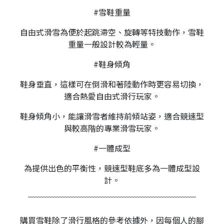
#雪鞋重量
自由式滑雪為便於起跳滯空、旋轉等特技動作，雪鞋
重量一般設計較為輕量。
#鞋身傾角
鞋身垂直，這樣可在倒滑和著陸動作時更容易切換，
適合熱愛自由式滑行玩家。
鞋身傾角小，能讓滑雪者維持前傾站姿，適合競速型
與較高階的專業滑雪玩家。
#一體成型
為提供出色的平衡性，競速型鞋底多為一體成型設
計。
﹋﹋﹋﹋﹋﹋﹋﹋﹋﹋﹋﹋﹋﹋﹋﹋﹋﹋﹋﹋﹋
購買雪鞋除了滑行風格的參考依據外，因每個人的腳