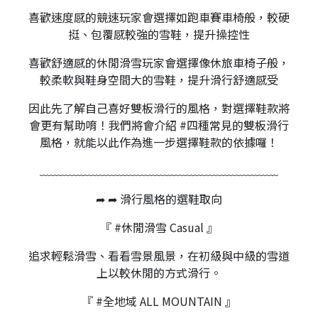
喜歡速度感的競速玩家會選擇如跑車賽車椅般，較硬
挺、包覆感較強的雪鞋，提升操控性
喜歡舒適感的休閒滑雪玩家會選擇像休旅車椅子般，
較柔軟與鞋身空間大的雪鞋，提升滑行舒適感受
因此先了解自己喜好雙板滑行的風格，對選擇鞋款將
會更有幫助唷！我們將會介紹 #四種常見的雙板滑行
風格，就能以此作為進一步選擇鞋款的依據囉！
﹏﹏﹏﹏﹏﹏﹏﹏﹏﹏﹏﹏﹏﹏﹏﹏﹏﹏﹏﹏﹏
➦ ➦ 滑行風格的選鞋取向
『 #休閒滑雪 Casual 』
追求輕鬆滑雪、看看雪景風景，在初級與中級的雪道
上以較休閒的方式滑行。
『 #全地域 ALL MOUNTAIN 』