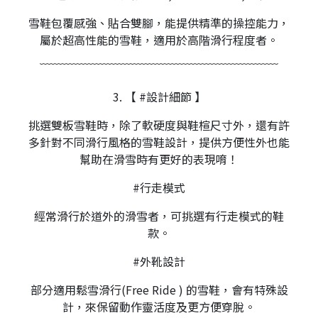
雪鞋包覆感強、貼合雙腳，能提供精準的操控能力，
屬於超高性能的雪鞋，適用於高階滑行程度者。
﹋﹋﹋﹋﹋﹋﹋﹋﹋﹋﹋﹋﹋﹋﹋﹋﹋﹋﹋﹋﹋
3. 【 #設計細節 】
挑選雙板雪鞋時，除了軟硬度與鞋楦尺寸外，還有許
多針對不同滑行風格的雪鞋設計，提供方便性外也能
幫助在滑雪時有更好的表現唷！
#行走模式
經常滑行於道外的滑雪者，可挑選有行走模式的鞋
款。
#外靴設計
部分適用鬆雪滑行(Free Ride ) 的雪鞋，會有特殊設
計，來保留動作靈活度及更方便穿脫。