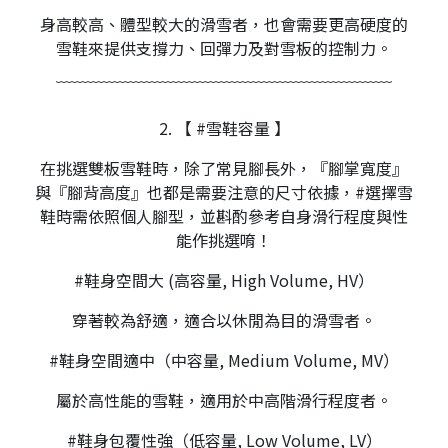
身高較高、體型較大的滑雪者，也會需要更高硬度的
雪鞋來提供支撐力、回彈力及對雪板的控制力。
﹋﹋﹋﹋﹋﹋﹋﹋﹋﹋﹋﹋﹋﹋﹋﹋﹋﹋﹋﹋﹋
2. 【 #雪鞋容量 】
在挑選雙板雪鞋時，除了常見腳長外，『腳掌寬度』
與『腳背高度』也都是需要注意的尺寸依據，#選擇雪
鞋時需依照個人腳型，並斟酌參考自身滑行程度與性
能作挑選唷！
#鞋身空間大 (高容量, High Volume, HV）
穿著較為舒適，適合以休閒為目的滑雪者。
#鞋身空間適中（中容量, Medium Volume, MV）
屬於高性能的雪鞋，適用於中高階滑行程度者。
#鞋身包覆性強（低容量, Low Volume, LV）