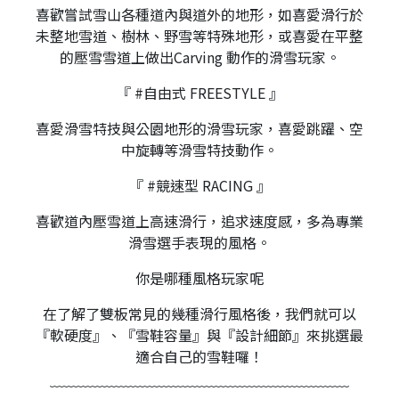
喜歡嘗試雪山各種道內與道外的地形，如喜愛滑行於
未整地雪道、樹林、野雪等特殊地形，或喜愛在平整
的壓雪雪道上做出Carving 動作的滑雪玩家。
『 #自由式 FREESTYLE 』
喜愛滑雪特技與公園地形的滑雪玩家，喜愛跳躍、空
中旋轉等滑雪特技動作。
『 #競速型 RACING 』
喜歡道內壓雪道上高速滑行，追求速度感，多為專業
滑雪選手表現的風格。
你是哪種風格玩家呢
在了解了雙板常見的幾種滑行風格後，我們就可以
『軟硬度』、『雪鞋容量』與『設計細節』來挑選最
適合自己的雪鞋囉！
﹋﹋﹋﹋﹋﹋﹋﹋﹋﹋﹋﹋﹋﹋﹋﹋﹋﹋﹋﹋﹋