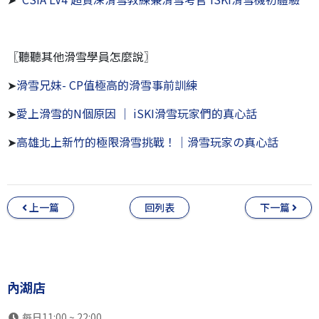
〖聽聽其他滑雪學員怎麼說〗
➤
滑雪兄妹- CP值極高的滑雪事前訓練
➤
愛上滑雪的N個原因 ｜ iSKI滑雪玩家們的真心話
➤
高雄北上新竹的極限滑雪挑戰！｜滑雪玩家の真心話
上一篇
回列表
下一篇
內湖店
每日11:00 ~ 22:00