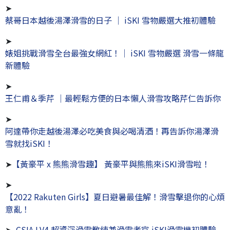
➤
蔡哥日本越後湯澤滑雪的日子 │ iSKI 雪物嚴選大推初體驗
➤
婊姐挑戰滑雪全台最強女網紅！│ iSKI 雪物嚴選 滑雪一條龍
新體驗
➤
王仁甫＆季芹 │最輕鬆方便的日本懶人滑雪攻略芹仁告訴你
➤
阿達帶你走越後湯澤必吃美食與必喝清酒！再告訴你湯澤滑
雪就找iSKI！
➤
【黃豪平 x 熊熊滑雪趣】 黃豪平與熊熊來iSKI滑雪啦！
➤
【2022 Rakuten Girls】夏日避暑最佳解！滑雪擊退你的心煩
意亂！
➤
CSIA LV4 超資深滑雪教練兼滑雪考官 iSKI滑雪機初體驗