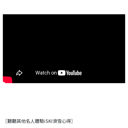
〖聽聽其他名人體驗iSKI滑雪心得〗