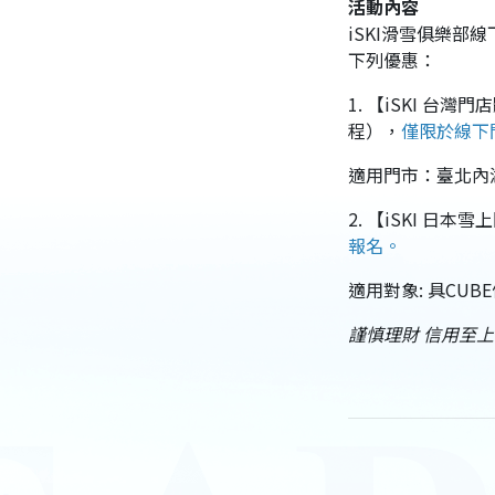
活動內容
iSKI滑雪俱樂部
下列優惠：
1. 【iSKI 
程），
僅限於線下
適用門市：臺北內湖
2. 【iSKI 
報名。
適用對象: 具CU
謹慎理財 信用至上