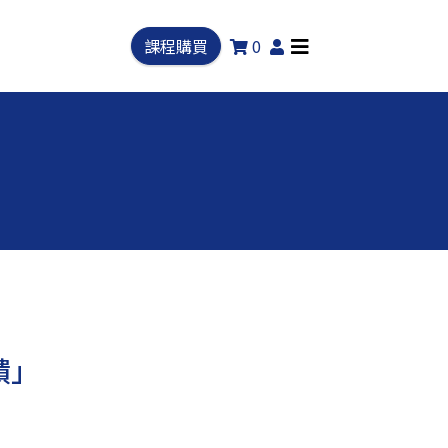
課程購買
0
饋」