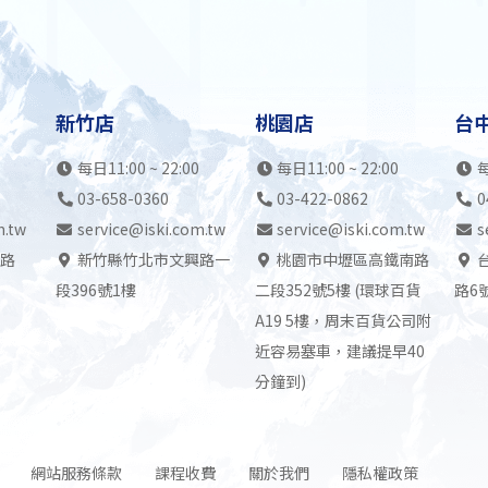
新竹店
桃園店
台
每日11:00 ~ 22:00
每日11:00 ~ 22:00
每
03-658-0360
03-422-0862
0
m.tw
service@iski.com.tw
service@iski.com.tw
s
路
新竹縣竹北市文興路一
桃園市中壢區高鐵南路
段396號1樓
二段352號5樓 (環球百貨
路6
A19 5樓，周末百貨公司附
近容易塞車，建議提早40
分鐘到)
網站服務條款
課程收費
關於我們
隱私權政策