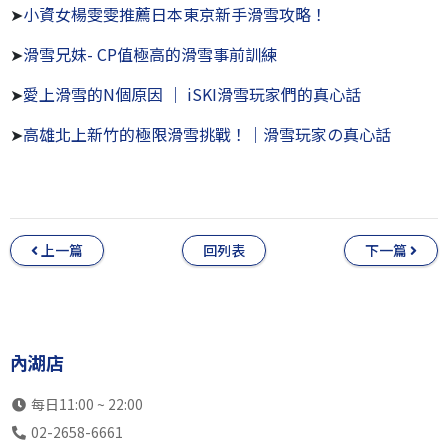
➤
小資女楊雯雯推薦日本東京新手滑雪攻略！
➤
滑雪兄妹- CP值極高的滑雪事前訓練
➤
愛上滑雪的N個原因 ｜ iSKI滑雪玩家們的真心話
➤
高雄北上新竹的極限滑雪挑戰！｜滑雪玩家の真心話
上一篇
回列表
下一篇
內湖店
每日11:00 ~ 22:00
02-2658-6661