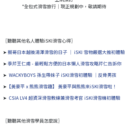
*全包式滑雪旅行｜現正規劃中，敬請期待
〖聽聽其他名人體驗iSKI滑雪心得〗
➤
蔡哥日本越後湯澤滑雪的日子 │ iSKI 雪物嚴選大推初體驗
➤
季芹王仁甫 - 最輕鬆方便的日本懶人滑雪攻略芹仁告訴你
➤
WACKYBOYS 孫生帶妹子 iSKI滑雪初體驗 │反骨男孩
➤
【黃豪平 x 熊熊滑雪趣】 黃豪平與熊熊來iSKI滑雪啦！
➤
CSIA LV4 超資深滑雪教練兼滑雪考官 iSKI滑雪機初體驗
〖聽聽其他滑雪學員怎麼說〗