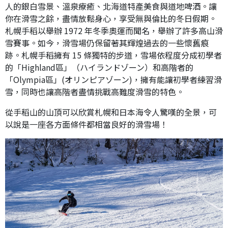
人的銀白雪景、溫泉療癒、北海道特產美食與道地啤酒。讓
你在滑雪之餘，盡情放鬆身心，享受無與倫比的冬日假期。
札幌手稻以舉辦 1972 年冬季奧運而聞名，舉辦了許多高山滑
雪賽事。如今，滑雪場仍保留著其輝煌過去的一些懷舊痕
跡。札幌手稻擁有 15 條獨特的步道，雪場依程度分成初學者
的「Highland區」（ハイランドゾーン）和高階者的
「Olympia區」(オリンピアゾーン)，擁有能讓初學者練習滑
雪，同時也讓高階者盡情挑戰高難度滑雪的特色。
從手稻山的山頂可以欣賞札幌和日本海令人驚嘆的全景，可
以說是一座各方面條件都相當良好的滑雪場！