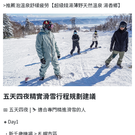
>推薦泡溫泉舒緩疲勞【超級錢湯薄野天然溫泉 湯香鄉】
五天四夜精實滑雪行程規劃建議
📅 五天四夜 | ⛷ 適合專門精進滑雪的人
🔸Day1
•新千歲機場 > 札幌市區