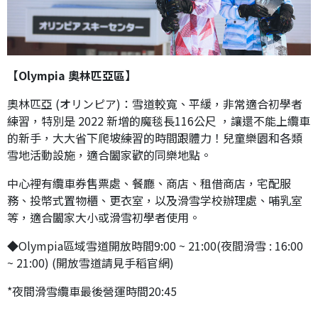
【Olympia 奧林匹亞區】
奧林匹亞 (オリンピア)：雪道較寬、平緩，非常適合初學者
練習，特別是 2022 新增的魔毯長116公尺 ，讓還不能上纜車
的新手，大大省下爬坡練習的時間跟體力！兒童樂園和各類
雪地活動設施，適合闔家歡的同樂地點。
中心裡有纜車券售票處、餐廳、商店、租借商店，宅配服
務、投幣式置物櫃、更衣室，以及滑雪学校辦理處、哺乳室
等，適合闔家大小或滑雪初學者使用。
◆Olympia區域雪道開放時間9:00 ~ 21:00(夜間滑雪 : 16:00
~ 21:00) (開放雪道請見手稻官網)
*夜間滑雪纜車最後營運時間20:45