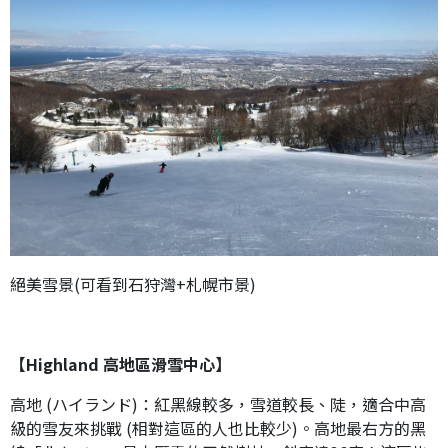
絕美雪景(可看到石狩灣+札幌市景)
【Highland 高地區滑雪中心】
高地 (ハイランド)：紅黑線較多，雪道較長、陡，適合中高
級的雪友來挑戰 (相對這區的人也比較少)。高地最右方的黑