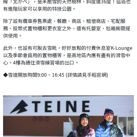
線「北かべ」，是未壓雪的天然樹林，斜度達36度！這區也
有進階玩家可以享用的特技公園。
除了設有纜車券售票處、餐廳、商店、租借商店、宅配服
務、投幣式置物櫃和更衣室之外，還有托嬰室、包廂房間提
供使用。
此外，也設有可脫去雪靴，好好放鬆的付費休息室K-Lounge
以及季節會員用的置物櫃等，是高地區內應有盡有的滑雪中
心。4樓為通往滑雪練習場的出口。
◆雪道開放時間9:00 ~ 16:45 (詳情請見手稻官網)