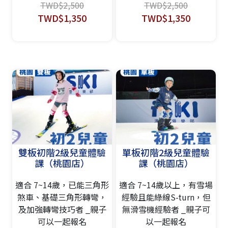
TWD$2,500
TWD$2,500
TWD$1,350
TWD$1,350
雙板初階2級兒童體驗
單板初階2級兒童體驗
課（桃園店）
課（桃園店）
適合 7~14歲，已能三角形
適合 7~14歲以上，有雪場
煞車、基礎三角形轉彎，
經驗且能綠線S-turn，但
及加強轉彎技巧者 _親子
無滑雪機經驗者 _親子可
可以一起報名
以一起報名