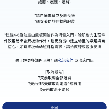
護膝、護腕、護臀)
*請自備雪襪或及膝長襪
*請穿著便於運動的服裝
*建議4-6歲幼童由雙板開始作為滑雪入門，除肌耐力生理條
件較容易學會雙板動作外，也更能從中建立幼童的樂趣與自
信心。如有單板幼幼班課程需求，請洽教練或客服安排
想了解更多課程時段? 請
私訊我們
或洽詢門店
[取消辦法]
7天前取消全額退費
7天內到3天前取消退還9成費用
3天內取消不退款
返回